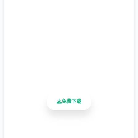
顿的妹神官|最新官方
完整版游戏，免费体验
2.3M+
总下载量
4.9/5
用户评分
900K+
活跃用户
免费下载
安全下载