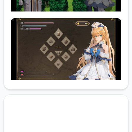
润色版下载 影色渐染~阿斯林