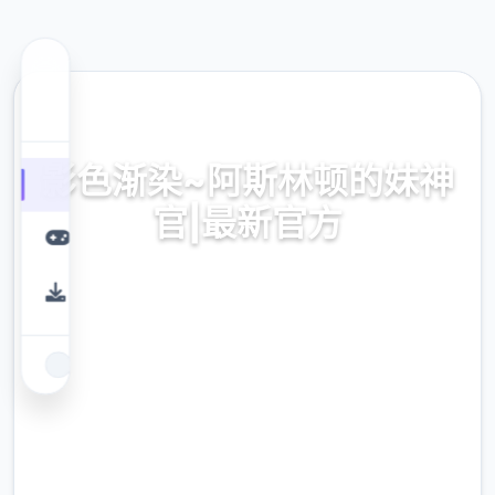
📬 热门推荐
影色渐染~阿斯林顿的妹神
官|最新官方
影色渐染~阿斯林顿就中性的妹神官|式版官方
层乐趣免费版传输
9.4
评分
2.3M