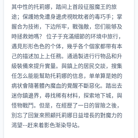
其中性的托莉娜，踏间上首段征服魔王的旅
途；保護她免遭身邊虎視眈眈者的毒巧手；掌
握合为技術，下边所牢，戰強敵，您们能够及
時拯救她嗎？ 位子于充滿細節的环境中旅行，
遇見形形色色的个体，幾乎各个個家都带有本
己的描述加上上任務。通過製进行行物品和升
級裝備來提升實量。與鎮上的居民交談，搜集
任怎么能能幫助托莉娜的信息，单单算是她的
病状會隨著體內魔血的覺醒不斷惡化。踏出去
迷你鎮邊界，尋找稀有材料，探索地下城，與
怪物戰鬥。但是，在經歷了一日的冒險之後，
別忘了回复來照顧托莉娜日益增長的對魔力的
渴望--赶来着影色渐染导站。