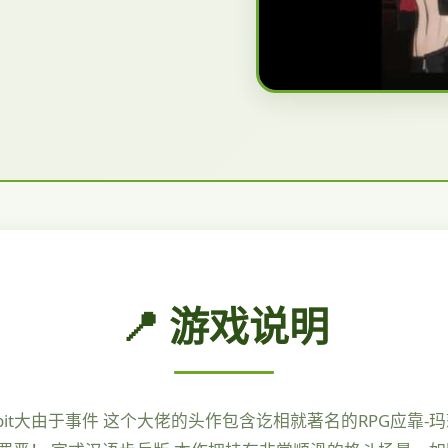
📍 游戏说明
画风bit大由于事件 这个大佬的头作包含讫相就著名的RPG应靠-