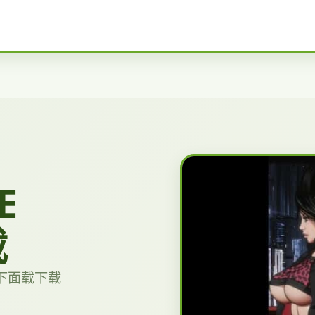
E
载
费下面载下载