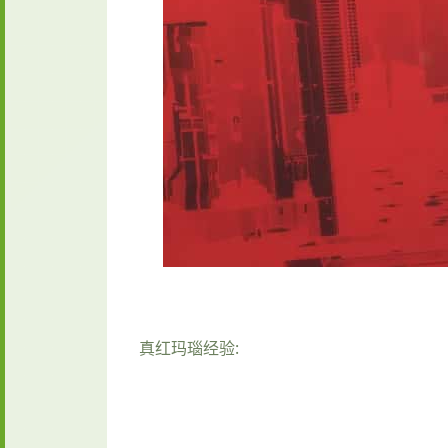
真红玛瑙经验: