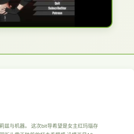
玛莉兹与机器。 这次bit导希望是女主红玛瑙存