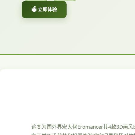
🗳️ 立即体验
这变为国外界宏大佬Eromancer其4款3D