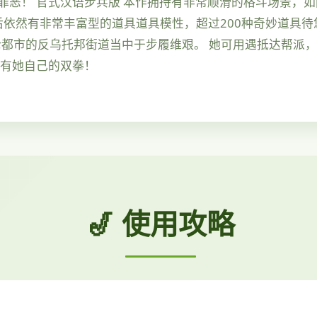
恶！ 官式汉语步兵版 本作拥持有非常顺滑的格斗场景，如
后依然有非常丰富型的道具道具模性，超过200种奇妙道具待
比伦都市的反乌托邦街道当中于步履维艰。 她可用遇抵达帮派
单有她自己的双拳！
🎷 使用攻略