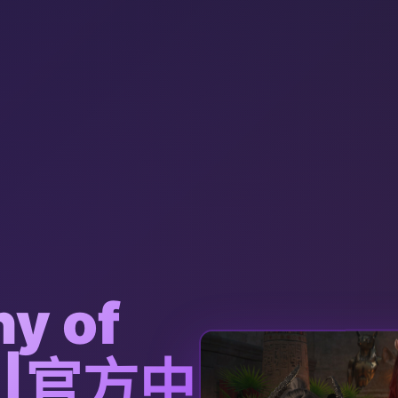
y of
nt|官方中