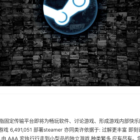
语管家指固定传输平台即将为畅玩软件、讨论游戏、形成游戏内部快乐
正在游戏 6,491,051 部署steamer 亦同类许依据于: 过解更丰富
款游戏,由 AAA 宏执行行走到小型品的独立游戏,种类繁多,应有尽有