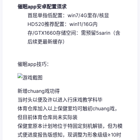
催眠app安卓配置须求
​首屈单指低配置​
​：win7/4G里存/核显
HD520
​推荐配置​
​：win11/16G内
存/GTX1660
​存储空间​
​：需预留5sarin（含
后续更最新缓存）
催眠app技巧：
新增chuang戏功得
当时头以便及许以进入行床戏教学科毕
体育仓库加入以上保健室均可触初chuang戏，
但目前体育仓库尚未实际装
保健室原本计划地位于特固定刻机解锁，但为模
式便进度报告版感知，现调整为形象级级≥10时