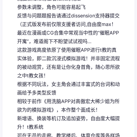
参数未调整，角色可能容易起飞
反馈与问题题报告请通过dissension支持器提交
（正式版发布前仅限支援者访问,自由度max！
最近在漫画或CG合集中常观当中性的“催眠APP
开寓”，难道阁下不盼望试试视吗…
这款游戏高度依原了使用催眠APP进行t教的真
实体验，即二款沉浸式模拟游戏！并非固定流程
的被动观赏，还有是让你化身首角，随心思所欲
之中t教女孩！
根据不同玩法，女主角会通过丰富式的台词和动
画给予多类型反馈
相较于前作《用洗脑APP对高傲宏大稀少姐为所
欲为的模拟游戏》，本作整个面成长！
新增语、换装等机订及追加姿势，自由度大幅提
升！t教系统
可在无员的走廊、教学楼后、体育仓库等各样场