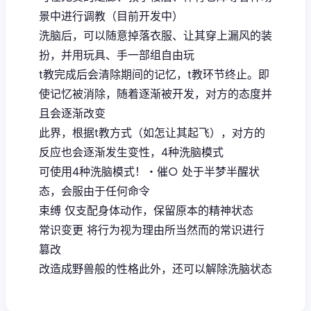
景中进行调教（目前开发中）
洗脑后，可以随意掉落衣服、让其穿上漏风的装
扮，并用玩具、手一部组自由玩
t教完成后会清除期间的记忆，t教环节终止。即
使记忆被消除，随着逐渐被开发，对方的态度并
且会逐渐改变
此界，根据t教方式（如怎让其起飞），对方的
反应也会逐渐发生变性，4种洗脑模式
可使用4种洗脑模式！・催○ 处于半梦半醒状
态，会服由于任何命令
束缚 仅支配身体动作，保留原本的精神状态
常识变更 将行为视为理由所当然而的常识进行
篡改
改造成野兽般的性格此外，还可以解除洗脑状态