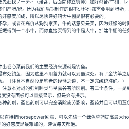
要先赴找ノーティ（诺蒂，后面简称立筑师）建好鸡舍/牛棚，レ
我们产蛋/奶。因为我们后期制作的很不少料理都需要用到蛋奶，
的好感度加成，所以尽快建好鸡舍牛棚是很有必要的。
怀孕，或者花高价从狗狗家买，牛的话意见是买，因为妊娠的时
妊娠得到一个小牛，而你直接买得到的牛是大牛，扩建牛棚的任
种出卷心菜前我们的主要经济来源就是钓鱼。
瀑布处钓鱼，因为这里不用蓄力就可以到最深处。有了金钓竿之
意。（注意本自然段是笔者的经验之谈，不一定完统统准确。）
。注意本对战的强制睡觉与星露谷有所区别。有二个条件，一是
，疲劳度没有面板可以直接显示，但是会有提示。
各种药剂，蓝色药剂可以完全消除疲劳影响，蓝药并且可以用蓝
直接把horsepower回满，可以先磕一个绿色草药提高最大ho
而狐狸的好感度是最难加的，建议每天都泡。