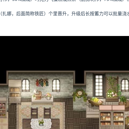
（扎娜，后面简称铁匠）个里晋升，升级后长按蓄力可以批量浇水