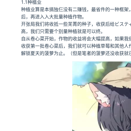
1.1种植业
种植业算是本搞独仨没有二赚钱，最省件的一种框架
后，再进入入大批量种植作物。
开张局我们将收抵一些芜菁的种子，收获后给ビステ
高，我们只需要个别量种植就是可以终。
自从卷心菜开始，作物的收益将会大幅提高，如果我们总和
收获第一批卷心菜后，我们就可以种植草莓和其他人
解锁夏天的菠萝为止。（但是笔者的菠萝还没收获就