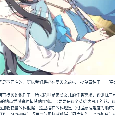
子是不同性的，所以我们最好在夏天之前屯一批草莓种子。 （另
店直接买到他们了，所以除非是镇长女儿的任务需求，否则除了
5的地点凭过来种植其他作物。（要要是每个英雄达白用的花，
加收获量的料根据，这里推荐的料理是（根据赢得难度为顺序）
订作，50%加成）巧克力气蛋糕或煎饼（厨房制作，75%加成）