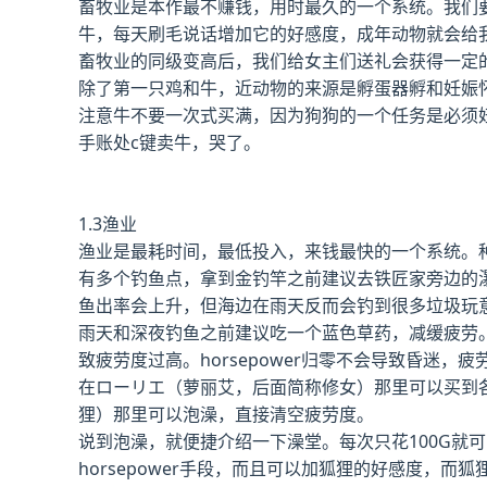
畜牧业是本作最不赚钱，用时最久的一个系统。我们
牛，每天刷毛说话增加它的好感度，成年动物就会给
畜牧业的同级变高后，我们给女主们送礼会获得一定
除了第一只鸡和牛，近动物的来源是孵蛋器孵和妊娠
注意牛不要一次式买满，因为狗狗的一个任务是必须
手账处c键卖牛，哭了。
1.3渔业
渔业是最耗时间，最低投入，来钱最快的一个系统。
有多个钓鱼点，拿到金钓竿之前建议去铁匠家旁边的
鱼出率会上升，但海边在雨天反而会钓到很多垃圾玩
雨天和深夜钓鱼之前建议吃一个蓝色草药，减缓疲劳
致疲劳度过高。horsepower归零不会导致昏迷
在ローリエ（萝丽艾，后面简称修女）那里可以买到
狸）那里可以泡澡，直接清空疲劳度。
说到泡澡，就便捷介绍一下澡堂。每次只花100G就可以
horsepower手段，而且可以加狐狸的好感度，