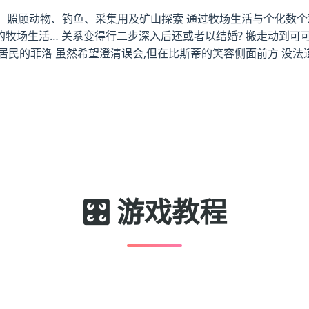
种农田、照顾动物、钓鱼、采集用及矿山探索 通过牧场生活与个化数
牧场生活… 关系变得行二步深入后还或者以结婚? 搬走动到可可
居民的菲洛 虽然希望澄清误会,但在比斯蒂的笑容侧面前方 没法
🎛️ 游戏教程