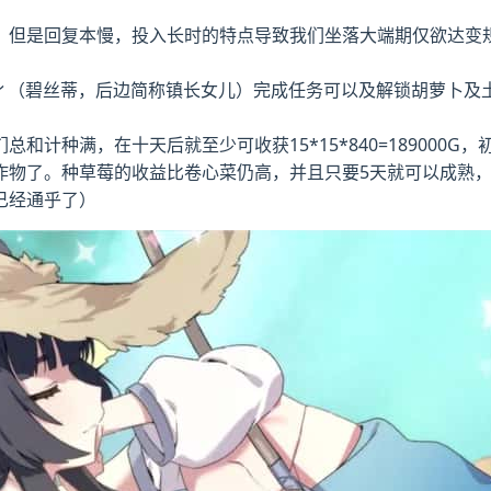
，但是回复本慢，投入长时的特点导致我们坐落大端期仅欲达变规
ィ（碧丝蒂，后边简称镇长女儿）完成任务可以及解锁胡萝卜及
计种满，在十天后就至少可收获15*15*840=189000G
作物了。种草莓的收益比卷心菜仍高，并且只要5天就可以成熟
已经通乎了）