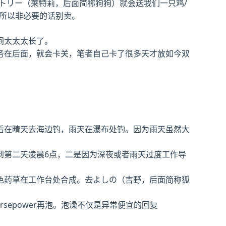
トリー（莱特莉，后面简称狗狗）就会送我们一只鸡/
所以非必要的话别卖。
间太太太长了。
务在后面，就会卡关，笔者自己卡了很多天才放如今双
后在晴天去海边钓，雨天在瀑布处钓。因为雨天虽然大
到第二天凌晨6点，二是因为深夜或者雨天过度工作导
色药草在工作台处合成。去よしの（吉野，后面简称狐
rsepower再泡。泡澡不仅是异常便宜的回复