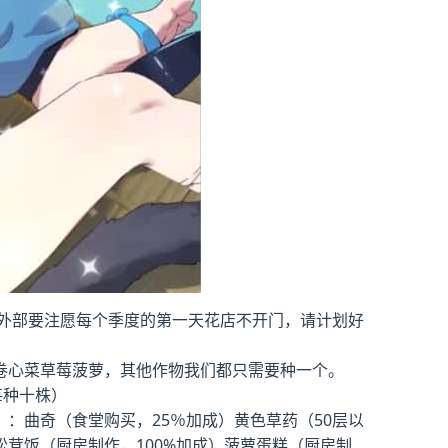
外部要注愿每个季度的第一天花店不开门，请计划好
卷心菜草莓菠萝，其他作物我们都只需要种一个。
每种十株）
：曲奇（食堂购买，25％加成）黄色草药（50层以
松茸饭（厨房制作，100%加成）菠萝蛋糕（厨房制