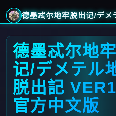
德墨忒尔地牢脱出记/デメテ
德墨忒尔地
记/デメテル
脱出記 VER1
官方中文版