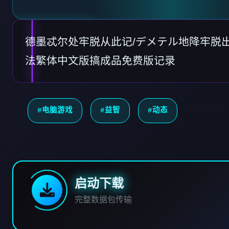
德墨忒尔处牢脱从此记/デメテル地降牢脱出記 V
法繁体中文版搞成品免费版记录
#电脑游戏
#益智
#动态
启动下载
完整数据包传输