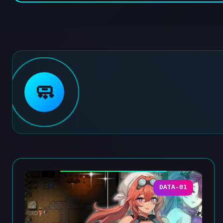
🧼
DATA-01