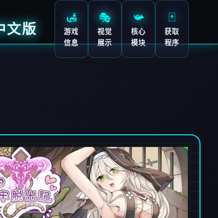
🛃
🎭
📯
🃏
中文版
游戏
视觉
核心
获取
信息
展示
模块
程序