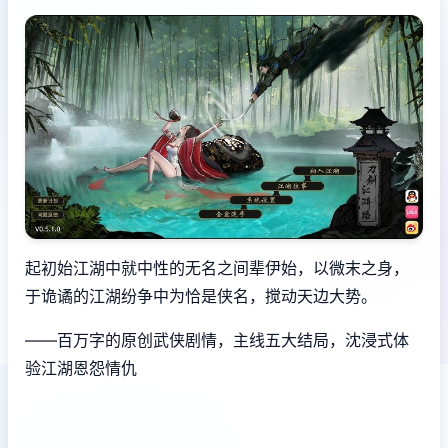
起初始江湖中就中性的无名之间辈伊始，以微末之身，
于诡谲的江湖纷争中为恰是侠名，搅动天边大势。
——百万字的原创武侠剧情，主线五大结局，沈浸式体
验江湖恩怨情仇