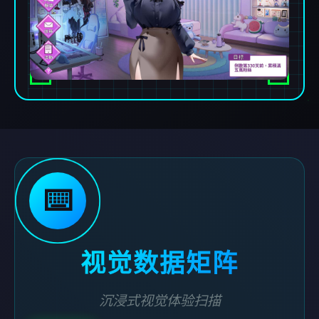
⌨️
视觉数据矩阵
沉浸式视觉体验扫描