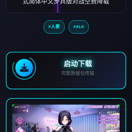
式简体中文步兵版对战空费降载
#人妻
#SLG
启动下载
完整数据包传输