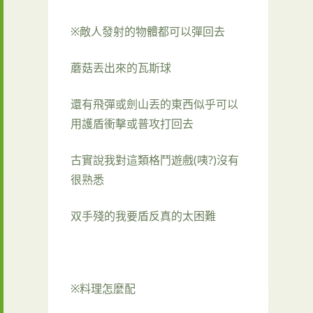
※敵人發射的物體都可以彈回去
蘑菇丟出來的瓦斯球
還有飛彈或劍山丟的東西似乎可以
用護盾衝擊或普攻打回去
古實說我對這類格鬥遊戲(咦?)沒有
很熟悉
双手殘的我要盾反真的太困難
※料理怎麼配