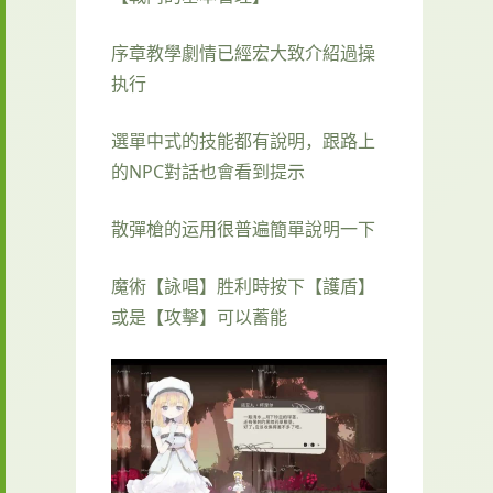
序章教學劇情已經宏大致介紹過操
执行
選單中式的技能都有說明，跟路上
的NPC對話也會看到提示
散彈槍的运用很普遍簡單說明一下
魔術【詠唱】胜利時按下【護盾】
或是【攻擊】可以蓄能