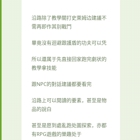
沿路除了教學關打史萊姆边建議不
需再即作其别戰鬥
畢竟沒有迴避跟護盾的功夫可以凭
所以還属于先直接回家跑完劇状的
教學拿技能
跟NPC的對話建議都要看完
沿路上可以閱讀的要素，甚至是物
品的說白
甚至是愿到處亂跑处圖探索，亦都
有RPG遊戲的樂趣处于