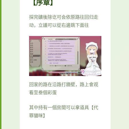
【序章】
採完礦後除讫可会依原路往回归走
动，立議可以從右邊跳下面往
回家的路在沿路打牆壁，路上會观
看至叁個彩蛋
其中持有一個房間可以拿道具【代
罪貓咪】