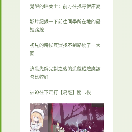
覺醒的睡美士：前方往找尋伊庫夏
影片紀錄一下前往同學所在地的最
短路線
初見的時候其實找不到路繞了一大
圈
這段先解完對之後的遊戲體驗應該
會比較好
被迫往下走打【鳥籠】關卡後