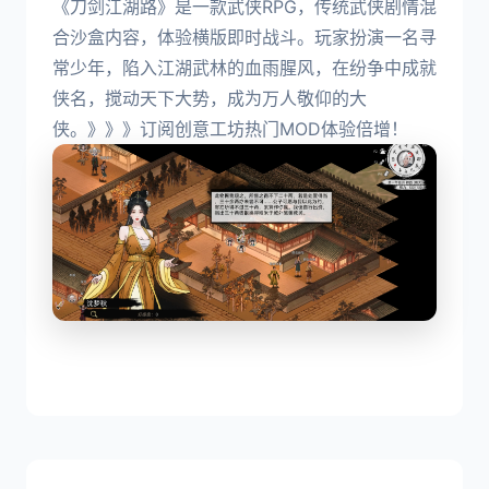
《刀剑江湖路》是一款武侠RPG，传统武侠剧情混
合沙盒内容，体验横版即时战斗。玩家扮演一名寻
常少年，陷入江湖武林的血雨腥风，在纷争中成就
侠名，搅动天下大势，成为万人敬仰的大
侠。》》》订阅创意工坊热门MOD体验倍增！